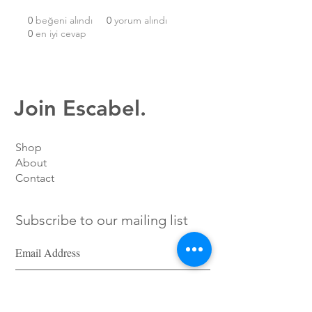
0
beğeni alındı
0
yorum alındı
0
en iyi cevap
Join Escabel.
Shop
About
Contact
Subscribe to our mailing list
SIGN UP