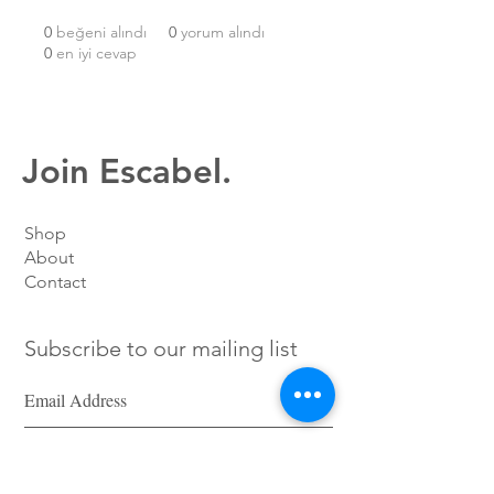
0
beğeni alındı
0
yorum alındı
0
en iyi cevap
Join Escabel.
Shop
About
Contact
Subscribe to our mailing list
SIGN UP