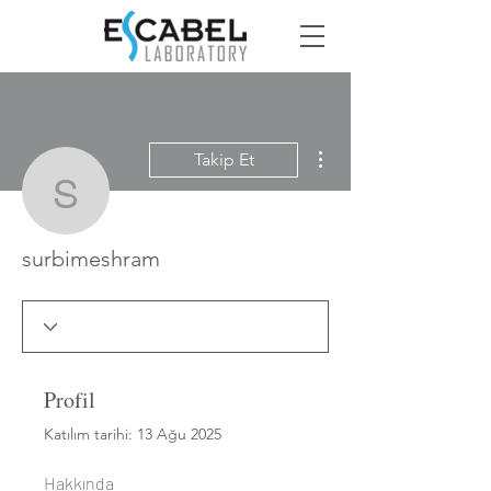
Diğer Eylemler
Takip Et
surbimeshram
surbimeshram
Profil
Katılım tarihi: 13 Ağu 2025
Hakkında