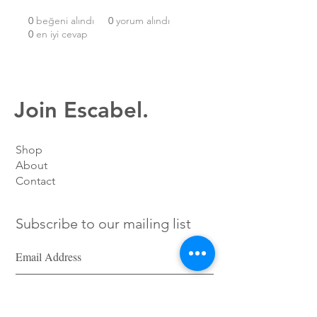
0
beğeni alındı
0
yorum alındı
0
en iyi cevap
Join Escabel.
Shop
About
Contact
Subscribe to our mailing list
SIGN UP