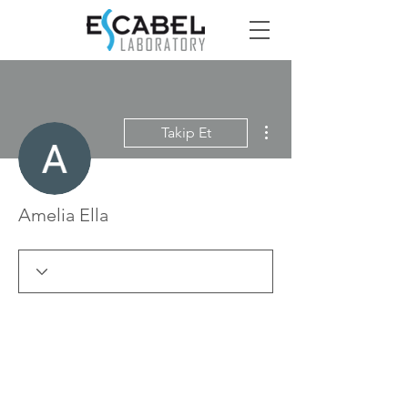
Diğer Eylemler
Takip Et
Amelia Ella