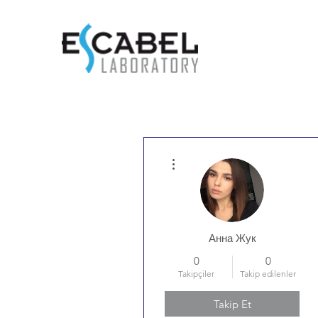
Diğer Eylemler
Анна Жук
0
0
Takipçiler
Takip edilenler
Takip Et