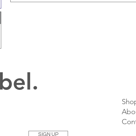
bel.
Sho
Abo
Con
SIGN UP