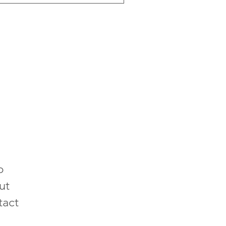
p
ut
tact