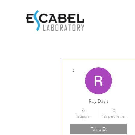
Diğer Eylemler
Roy Davis
0
0
Takipçiler
Takip edilenler
Takip Et