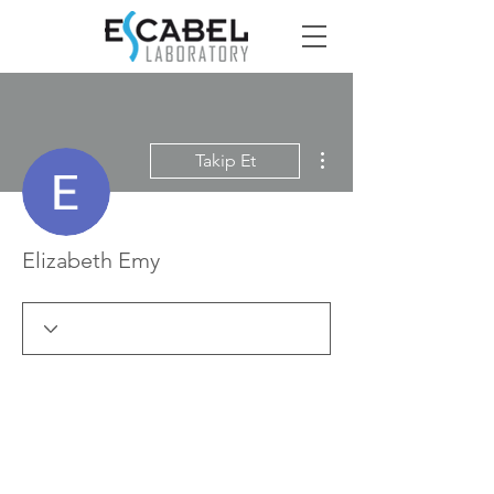
Diğer Eylemler
Takip Et
Elizabeth Emy